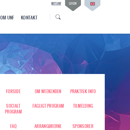
MIT UNF
LOGIN
OM UNF
KONTAKT
FORSIDE
OM WEEKENDEN
PRAKTISK INFO
SOCIALT
FAGLIGT PROGRAM
TILMELDING
PROGRAM
FAQ
ARRANGØRERNE
SPONSORER