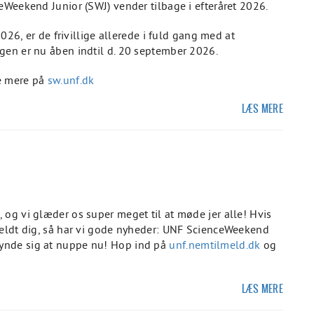
eWeekend Junior (SWJ) vender tilbage i efteråret 2026.
2026, er de frivillige allerede i fuld gang med at
gen er nu åben indtil d. 20 september 2026.
se mere på
sw.unf.dk
LÆS MERE
og vi glæder os super meget til at møde jer alle! Hvis
meldt dig, så har vi gode nyheder: UNF ScienceWeekend
ynde sig at nuppe nu! Hop ind på
unf.nemtilmeld.dk
og
LÆS MERE